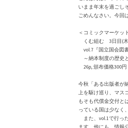
いまま年末を過ごし
ごめんなさい。今回
＜コミックマーケット
　くむ組む　3日目(木曜日
　vol.7『国立国会
　～納本制度の歴史
　26p, 頒布価格300円
今秋「ある出版者が
上を駆け巡り、マスコ
もそも代償金交付と
っている国は少なく
　また、vol.1で
ます。他にも、情報