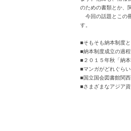
のための書類とか、
　今回の話題とこの
す。
■そもそも納本制度と
■納本制度成立の過
■２０１５年秋「納
■マンガがどれぐら
■国立国会図書館関
■さまざまなアジア