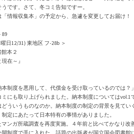
そうです。さて、冬コミ告知ですー。
は「情報収集本」の予定から、急遽を変更してお届け！
89
12/31) 東地区 フ-28b ＞
図書館本２
と現在～』
納本制度を悪用して、代償金を受け取っているのでは？
ミにも取り上げられました。納本制度についてはvol.
はどういうものなのか。納本制度の制定の背景を見てい
、制定にあたって日本特有の事情がありました。
行ったマンガ所蔵調査を再度実施。４年前と比べてかなり
公開制度で手に入れた、話題の出版者が国立国会図書館