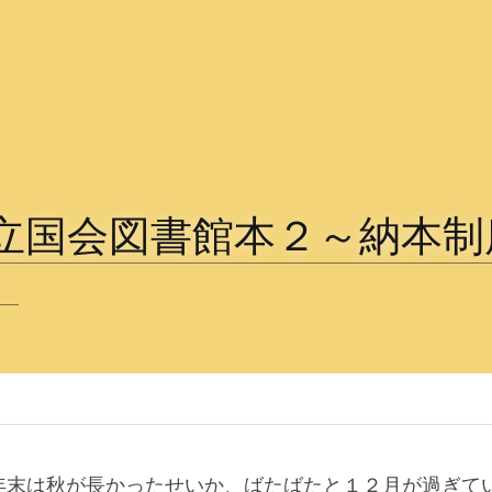
『国立国会図書館本２～納本
』
年末は秋が長かったせいか、ばたばたと１２月が過ぎて