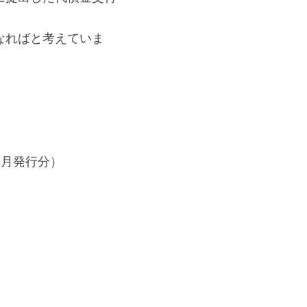
なればと考えていま
度
２月発行分）