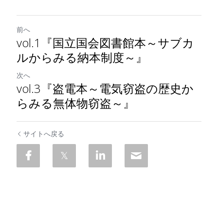
前へ
vol.1『国立国会図書館本～サブカ
ルからみる納本制度～』
次へ
vol.3『盗電本～電気窃盗の歴史か
らみる無体物窃盗～』
サイトへ戻る