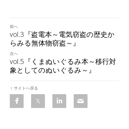
前へ
vol.3『盗電本～電気窃盗の歴史か
らみる無体物窃盗～』
次へ
vol.5『くまぬいぐるみ本～移行対
象としてのぬいぐるみ～』
サイトへ戻る