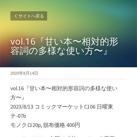
サイトへ戻る
vol.16『甘い本〜相対的形
容詞の多様な使い方〜』
2025年8月14日
vol.16『甘い本〜相対的形容詞の多様な使い
方〜』
2023/8/13 コミックマーケットC106 日曜東
テ-07b
モノクロ20p, 頒布価格 400円