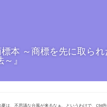
1『商標本 ～商標を先に取ら
法～』
夏は、不思議な台風が来るなぁ、というわけで、C94