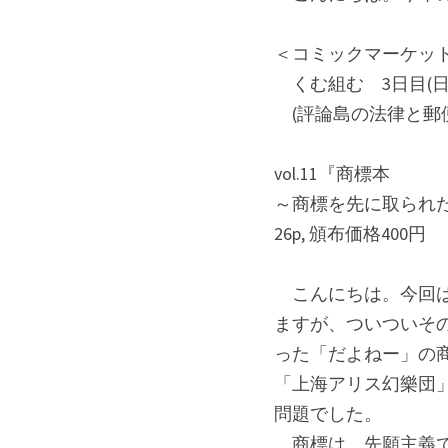
＜コミックマーケット
　くむ組む　3日目(日曜日
　(評論島の法律と郵
vol.11『商標本
～商標を先に取られ
26p, 頒布価格400円
　こんにちは。今回
ますが、ついついそ
った「だよねー」の
「上海アリス幻樂団
問題でした。
　商標は、先願主義