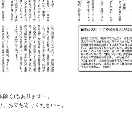
ード本除く)もありますー。
ぜひ、お立ち寄りください～。