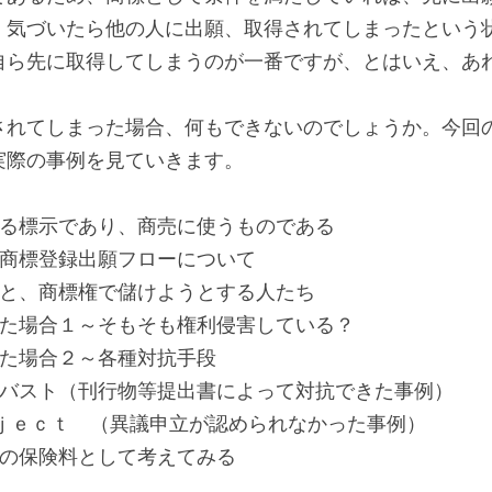
、気づいたら他の人に出願、取得されてしまったという
自ら先に取得してしまうのが一番ですが、とはいえ、あ
されてしまった場合、何もできないのでしょうか。今回
実際の事例を見ていきます。
する標示であり、商売に使うものである
見方と、商標登録出願フローについて
由と、商標権で儲けようとする人たち
れた場合１～そもそも権利侵害している？
れた場合２～各種対抗手段
ラバスト（刊行物等提出書によって対抗できた事例）
ｏｊｅｃｔ　（異議申立が認められなかった事例）
円の保険料として考えてみる