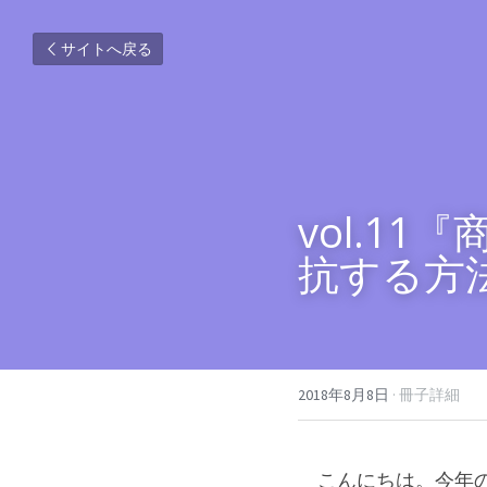
サイトへ戻る
vol.1
抗する方
2018年8月8日
·
冊子詳細
　こんにちは。今年の