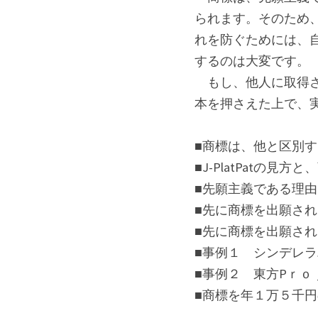
られます。そのため
れを防ぐためには、
するのは大変です。
　もし、他人に取得
本を押さえた上で、
■商標は、他と区別
■J-PlatPatの
■先願主義である理
■先に商標を出願さ
■先に商標を出願さ
■事例１　シンデレ
■事例２　東方Pｒ
■商標を年１万５千